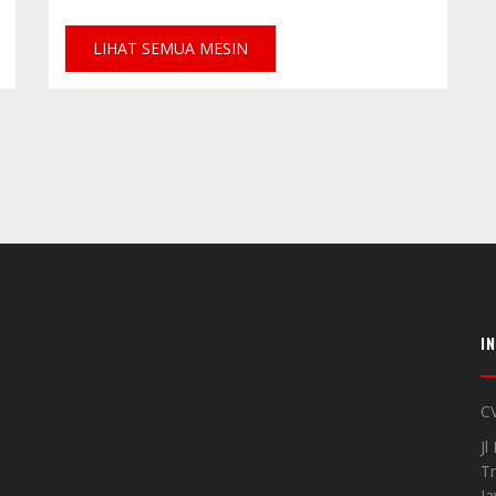
LIHAT SEMUA MESIN
I
CV
Jl
Tr
J