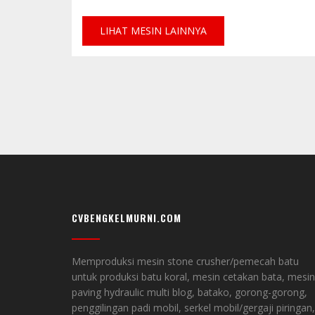
LIHAT MESIN LAINNYA
CVBENGKELMURNI.COM
Memproduksi mesin stone crusher/pemecah batu
untuk produksi batu koral, mesin cetakan bata, mesin
paving hydraulic multi blog, batako, gorong-gorong,
penggilingan padi mobil, serkel mobil/gergaji piringan,