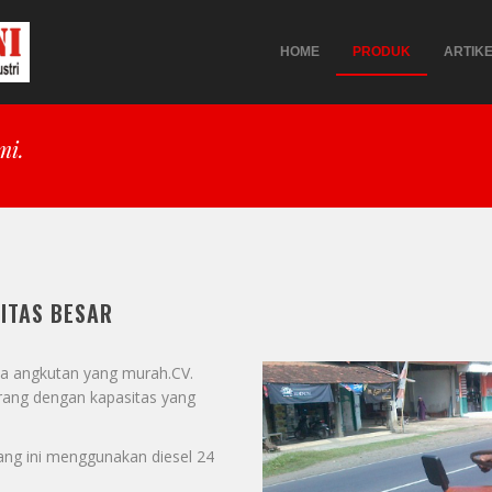
HOME
PRODUK
ARTIK
mi.
ITAS BESAR
a angkutan yang murah.CV.
ang dengan kapasitas yang
ng ini menggunakan diesel 24