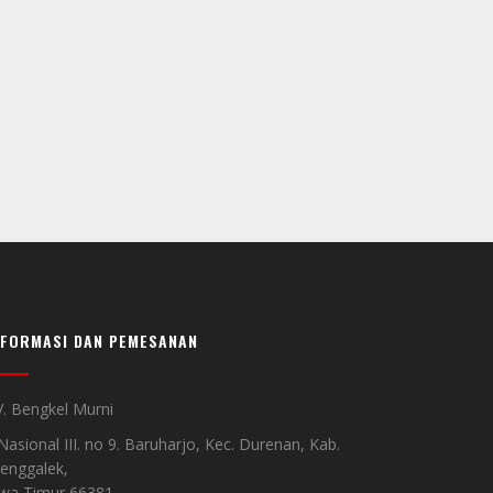
NFORMASI DAN PEMESANAN
. Bengkel Murni
 Nasional III. no 9. Baruharjo, Kec. Durenan, Kab.
enggalek,
awa Timur 66381,