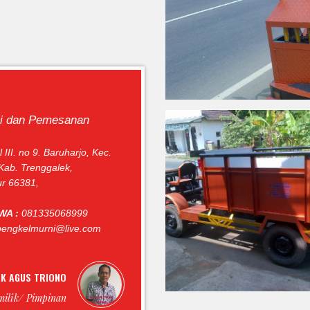
si dan Pemesanan
 III. no 9. Baruharjo, Kec.
Kab. Trenggalek,
r 66381,
 WA :
081335068999
engkelmurni@live.com
K AGUS TRIONO
milik/ Pimpinan