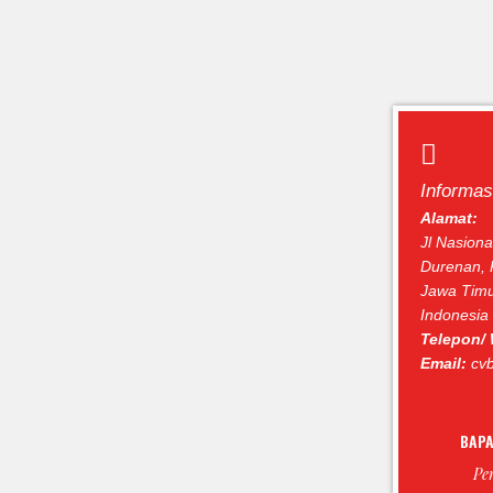
Informa
Alamat:
Jl Nasional
Durenan, 
Jawa Timu
Indonesia
Telepon/
Email:
cvb
BAPA
Pe